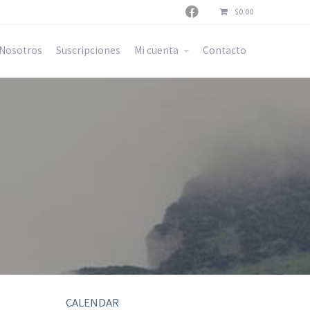

$
0.00
Nosotros
Suscripciones
Mi cuenta
Contacto
CALENDAR