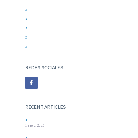
x
x
x
x
x
REDES SOCIALES
RECENT ARTICLES
x
1 enero, 2020
x