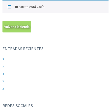
Tu carrito está vacío.
Volver a la tienda
ENTRADAS RECIENTES
x
x
x
x
x
REDES SOCIALES