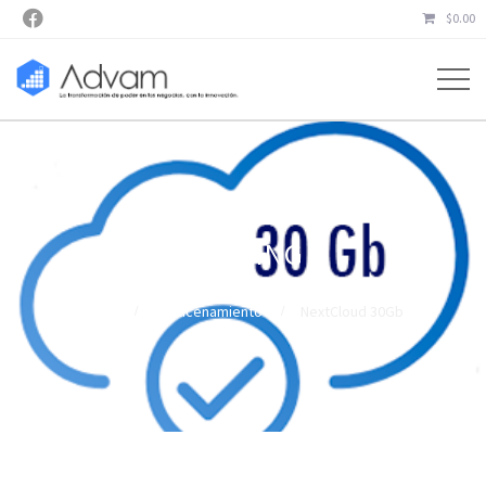

$
0.00
HOSTING
Inicio
Almacenamiento
NextCloud 30Gb