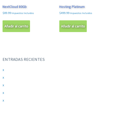
NextCloud 80Gb
Hosting Platinum
$
89.99
$
499.99
Impuestos Incluidos
Impuestos Incluidos
Añadir al carrito
Añadir al carrito
ENTRADAS RECIENTES
x
x
x
x
x