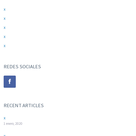
x
x
x
x
x
REDES SOCIALES
RECENT ARTICLES
x
1 enero, 2020
x