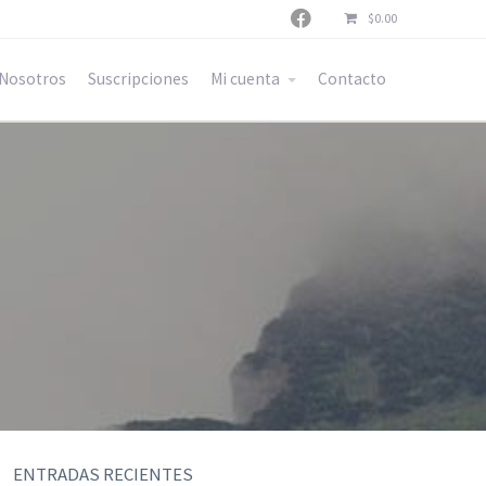

$
0.00
Nosotros
Suscripciones
Mi cuenta
Contacto
ENTRADAS RECIENTES